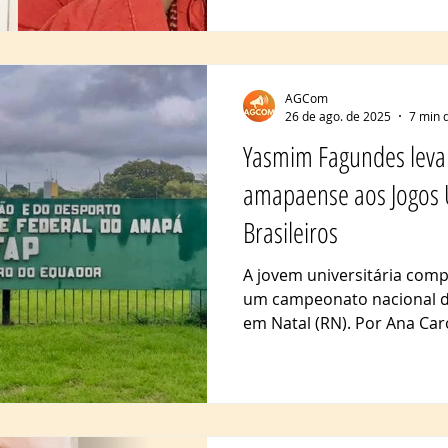
parte da cultura hip-hop.
de denúncia, dando voz a j
viviam à margem da socied
mulheres estavam present
AGCom
26 de ago. de 2025
7 min d
Yasmim Fagundes leva 
amapaense aos Jogos U
Brasileiros
A jovem universitária comp
um campeonato nacional de
em Natal (RN). Por Ana Caro