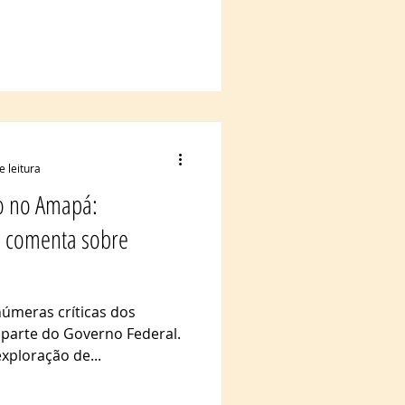
e leitura
eo no Amapá:
p comenta sobre
númeras críticas dos
 parte do Governo Federal.
xploração de...