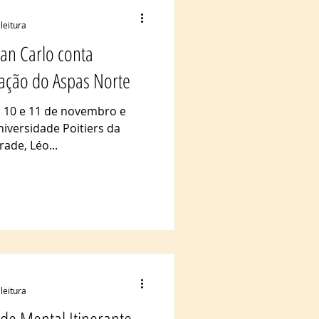
leitura
van Carlo conta
zação do Aspas Norte
s 10 e 11 de novembro e
iversidade Poitiers da
ade, Léo...
leitura
de Mental Itinerante