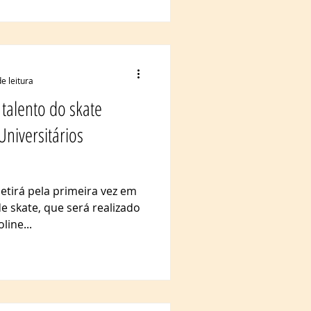
 Apareceu como ferramenta
ovens negros e latinos que
ade norte-americana. As
es desd
e leitura
talento do skate
niversitários
etirá pela primeira vez em
 skate, que será realizado
line...