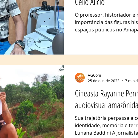
Célio Alício
O professor, historiador e 
importância das figuras hi
espaços públicos no Amapá.
AGCom
25 de out. de 2023
7 min d
Cineasta Rayanne Penh
audiovisual amazônid
Sua trajetória perpassa a
identidade, memória e terr
Luhana Baddini A jornalista,