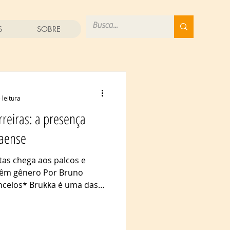
S
SOBRE
 leitura
reiras: a presença
aense
tas chega aos palcos e
têm gênero Por Bruno
ncelos* Brukka é uma das
apaense - Foto: Acervo
écada de 1970, nos bairros
nos Estados Unidos, como