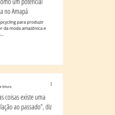
como um potencial
ca no Amapá
 upcycling para produzir
er da moda amazônica e
..
e leitura
s coisas existe uma
lação ao passado”, diz