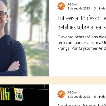
AGCom
8 de set. de 2023
3 min de 
Entrevista: Professor I
detalhes sobre a reali
O evento ocorrerá nos dia
terá com parceria com a Un
França. Por Crystofher Andr
AGCom
4 de set. de 2023
5 min de 
Conheça o Projeto Saú