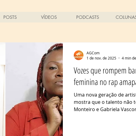
POSTS
VÍDEOS
PODCASTS
COLUNA
AGCom
1 de nov. de 2025
4 min de
Vozes que rompem bar
feminina no rap amap
Uma nova geração de artis
mostra que o talento não 
Monteiro e Gabriela Vasco
vozes femininas do rap am
pessoal. O rap surgiu na d
periféricos de Nova York, 