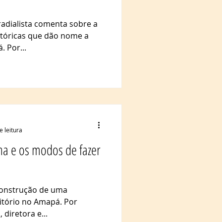
radialista comenta sobre a
stóricas que dão nome a
 Por...
e leitura
a e os modos de fazer
a
 construção de uma
itório no Amapá. Por
 diretora e...