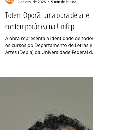
AGCom
2 de nov. de 2025
5 min de leitura
Totem Oporã: uma obra de arte
contemporânea na Unifap
A obra representa a identidade de todos
os cursos do Departamento de Letras e
Artes (Depla) da Universidade Federal do
Amapá. Angela Gomes e Karen Maciel*
Totem Oporã. Foto: Divulgação/Unifap. O
totem Oporã, posicionado ao lado do
Departamento de Letras e Artes (Depla)
da Universidade Federal do Amapá, é um
marco importante para a comunidade
acadêmica. O símbolo artístico representa
os elementos da beleza, convergência,
identidade e poder, que faz referências