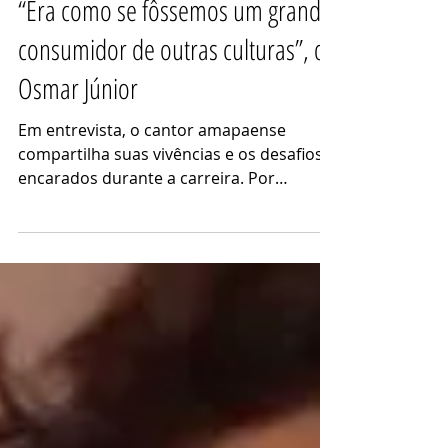
AGCom
11 de set. de 2023
4 min de leitura
“Era como se fôssemos um grande
consumidor de outras culturas”, diz
Osmar Júnior
Em entrevista, o cantor amapaense
compartilha suas vivências e os desafios
encarados durante a carreira. Por
Amanda Cruz e Talita Paiva...