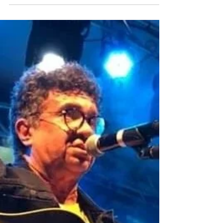
Tiêgo Alencar relata como foi o processo
de construção de sua primeira obra “Do
avesso e outras crônicas”. Eduardo Lima*
A coletânea “Do avesso e outras crônicas”
foi lançada este mês pela editora
Minimalismo. O livro traz a proposta de
narrar as provações da juventude e uma
jornada de autodescoberta, além de
discutir sobre relacionamentos, crenças e
sexualidade. Os contos foram escritos ao
decorrer da vida do autor e reunidos para
sua obra de estreia. Tiêgo Alencar, 31
anos