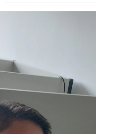
Ana Vidigal se mostra esperançosa
com o cinema regional
A produtora é também uma das
principais defensoras das políticas
públicas para o audiovisual no Amapá.
Por Fabiana Saraiva e Luhana...