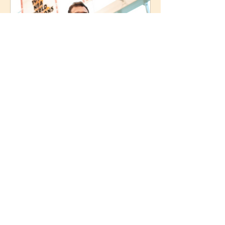
AGCom
25 de jun.
3 min de leitura
Brasileiro à frente dos Bulls:
Tiago Splitter assume o time
de Chicago com olhos no
futuro