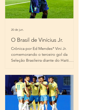
Divulgação / VNL A invencibilidade da
Seleção Brasileira Feminina de Vôlei na
Liga das Nações (VNL) de 2026 chegou
ao fim nesse domingo (21). Em Ancara,
na Turquia, o Brasil foi derrotado pela
20 de jun.
Alemanha por 3 sets a 2, com parciais
de 26/24, 28/26, 15/25, 19/25 e 16/14. O
O Brasil de Vinícius Jr.
confronto
Crônica por Ed Mendes* Vini Jr.
comemorando o terceiro gol da
Seleção Brasileira diante do Haiti.
Foto: Reprodução/Reuters A Seleção
Brasileira venceu o Haiti por 3 a 0 e
conquistou sua primeira vitória na
Copa do Mundo de 2026. O jogo
dessa sexta-feira (19/06) contou com
os gols marcados por Matheus Cunha,
duas vezes, e por Vinícius Jr. E é sobre
o Vini que precisamos falar. Melhor do