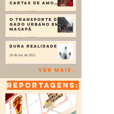
Paraíba
cartas de amor”
- Emicida
30 de set. de 2022
O TRANSPORTE DE
GADO URBANO EM
MACAPÁ
11 de abr. de 2023
DURA REALIDADE
26 de out. de 2022
→VER MAIS
REPORTAGENS: