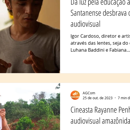
Da luz pela educação à 
Santanense desbrava
audiovisual
Igor Cardoso, diretor e arti
através das lentes, seja do
Luhana Baddini e Fabiana...
AGCom
25 de out. de 2023
7 min d
Cineasta Rayanne Penh
audiovisual amazônid