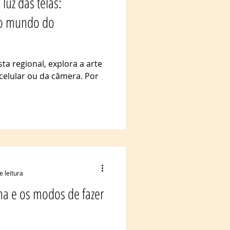
luz das telas:
 o mundo do
sta regional, explora a arte
 celular ou da câmera. Por
e leitura
a e os modos de fazer
a