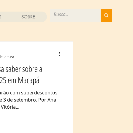
S
SOBRE
e leitura
sa saber sobre a
025 em Macapá
arão com superdescontos
 e 3 de setembro. Por Ana
itória...