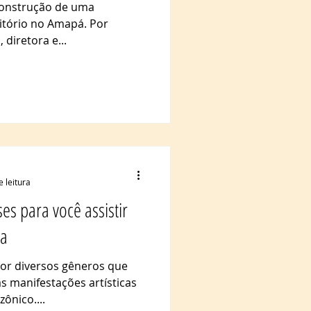
 construção de uma
itório no Amapá. Por
 diretora e...
e leitura
s para você assistir
sa
or diversos gêneros que
s manifestações artísticas
ônico....