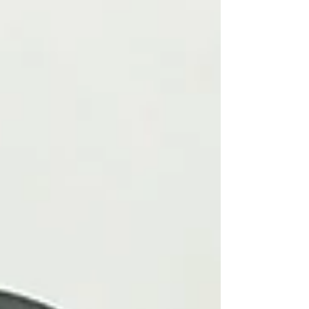
vive o handebol. Para Julia Soares e Jorge
Carvalho, atletas do time Handunifap,
esses elementos representam muito mais
do que uma competição. Amigos desde
2021 e namorados h