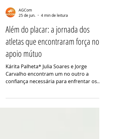
AGCom
25 de jun.
4 min de leitura
Além do placar: a jornada dos
atletas que encontraram força no
apoio mútuo
Kárita Palheta* Julia Soares e Jorge
Carvalho encontram um no outro a
confiança necessária para enfrentar os
desafios do esporte e da vida. Jorge e Julia
comemoram o desempenho um do outro.
Foto: Kárita Palheta. Cola nas mãos, suor,
gritos da torcida e o som da bola
quicando fazem parte da rotina de quem