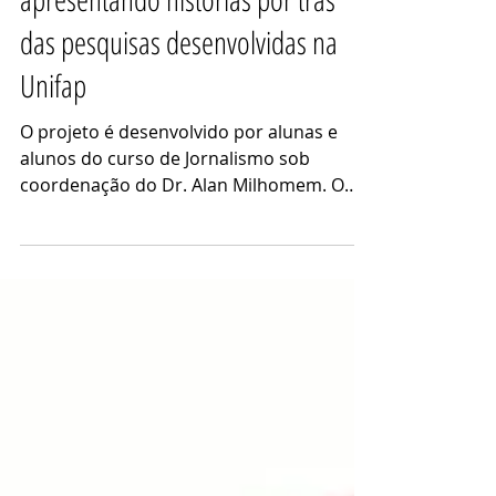
21 de nov. de 2025
1 min de leitura
“Fala, Cientista!” estreia
apresentando histórias por trás
das pesquisas desenvolvidas na
Unifap
O projeto é desenvolvido por alunas e
alunos do curso de Jornalismo sob
coordenação do Dr. Alan Milhomem. O
curso de Jornalismo da Universidade
Federal do Amapá (Unifap) acaba de
lançar o novo projeto de divulgação
científica: a websérie “Fala, Cientista!”. A
iniciativa tem como objetivo aproximar o
público da ciência produzida na
universidade e ampliar a visibilidade das
investigações realizadas no ambiente