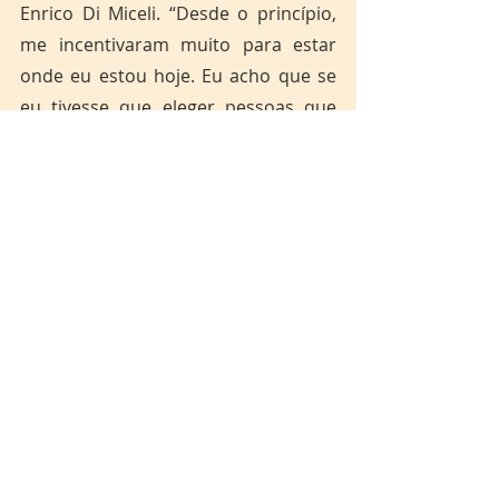
Enrico Di Miceli. “Desde o princípio, 
me incentivaram muito para estar 
onde eu estou hoje. Eu acho que se 
eu tivesse que eleger pessoas que 
me incentivaram muito desde 
sempre, eu posso citar esses dois 
nomes muito queridos”, diz.
A base de sua musicalidade são os 
tambores e caixas de marabaixo. 
Brenda fez ênfase ao seu álbum 
Preces, Louvores e Batuques um 
pouco da regionalidade e 
ancestralidade que o Quilombo do 
Curiaú tem. E uma de suas fontes de 
inspiração é o grupo Raízes do Bolão. 