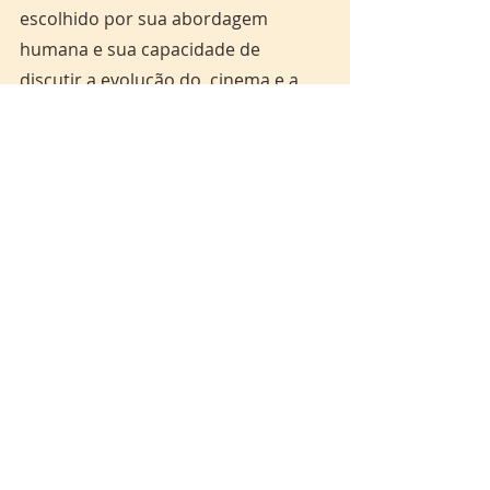
escolhido por sua abordagem 
humana e sua capacidade de 
discutir a evolução do  cinema e a 
gente teve uma boa recepção por 
parte do público”, explica o 
coordenador do projeto.
O professor anuncia que a próxima 
escola a receber a programação 
será a Escola Estadual Prof. 
Francisco Walcy Lobato Lima, 
também em Santana, na última 
semana de fevereiro. As ações 
continuarão ao longo do primeiro 
semestre em Santana e se 
estenderão à capital no segundo 