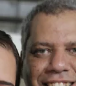
Ferreira/AGCOM Esporte. Dentro do
campo, o Paysandu venceu o Trem por 3 a
0, na noite de quarta-feira (29), no Estádio
Augusto Antunes, pela Copa Norte. Fora
de campo, o destaque foi outro
movimento: a presença cada vez mais
ativa das mulheres nas arquibancadas. O
cenário acompan