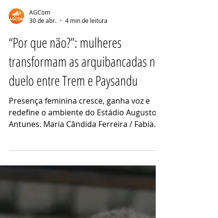
AGCom
30 de abr.
4 min de leitura
“Por que não?”: mulheres
transformam as arquibancadas no
duelo entre Trem e Paysandu
Presença feminina cresce, ganha voz e
redefine o ambiente do Estádio Augusto
Antunes. Maria Cândida Ferreira / Fabiana
Saraiva Torcedoras do Papão saíram do
confronto vitoriosas - Foto: Maria Cândida