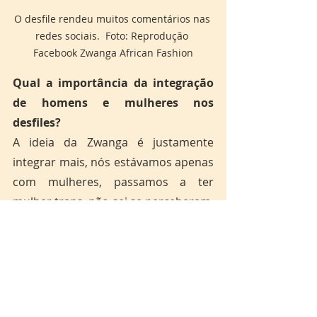
O desfile rendeu muitos comentários nas 
redes sociais.  Foto: Reprodução 
Facebook Zwanga African Fashion
Qual a importância da integração 
de homens e mulheres nos 
desfiles?
A ideia da Zwanga é justamente 
integrar mais, nós estávamos apenas 
com mulheres, passamos a ter 
mulher trans, não sei se perceberam, 
mas na passarela tina mulher trans, 
mulher com deficiência, lésbica, mãe 
de santo, pai de santo, padre. 
Estamos conseguindo fazer um 
trabalho de integração, tem um 