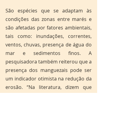
São espécies que se adaptam às 
condições das zonas entre marés e 
são afetadas por fatores ambientais, 
tais como: inundações, correntes, 
ventos, chuvas, presença de água do 
mar e sedimentos finos. A 
pesquisadora também reiterou que a 
presença dos manguezais pode ser 
um indicador otimista na redução da 
erosão. “Na literatura, dizem que 
esses manguezais diminuem os 
riscos da erosão, não é que eles 
diminuam efetivamente, mas se 
existem manguezais nessa região, 
eles podem diminuir o impacto da 