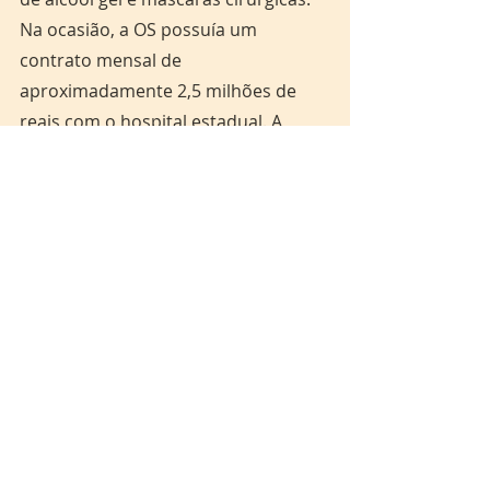
Na ocasião, a OS possuía um 
contrato mensal de 
aproximadamente 2,5 milhões de 
reais com o hospital estadual. A 
Operação Tolueno realizou prisões 
preventivas em diversos municípios 
do estado de Goiás, sede do IBGH, 
em Brasília e também em Macapá.
Nos comentários públicos da 
plataforma Google sobre a empresa, 
não é difícil encontrar relatos de 
trabalhadores denunciando a IBGH 
pelo não pagamento dos seus 
trabalhadores: