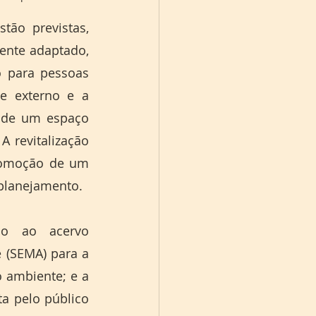
ão previstas, 
nte adaptado, 
 para pessoas 
e externo e a 
o de um espaço 
 revitalização 
romoção de um 
laboratório de informática com acesso à internet aos usuários estão no planejamento.    
o ao acervo 
 (SEMA) para a 
 ambiente; e a 
a pelo público 