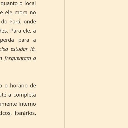
quanto o local 
e ele mora no 
do Pará, onde 
s. Para ele, a 
perda para a 
sa estudar lá. 
m frequentam a 
o o horário de 
té a completa 
amente interno 
s, literários, 