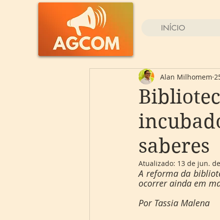
INÍCIO
Alan Milhomem
2
Bibliote
incubado
saberes
Atualizado:
13 de jun. d
A reforma da biblio
ocorrer ainda em mai
Por Tassia Malena