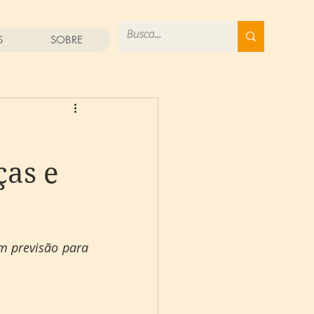
S
SOBRE
ças e
 previsão para 