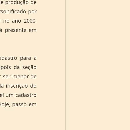
de produção de 
onificado por 
no ano 2000, 
á presente em 
dastro para a 
epois da seção 
 ser menor de 
a inscrição do 
ei um cadastro 
oje, passo em 