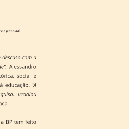
ivo pessoal.
m descaso com a 
e”. 
Alessandro 
ica, social e 
 à educação. 
“A 
isa, irradiou 
aca. 
a BP tem feito 