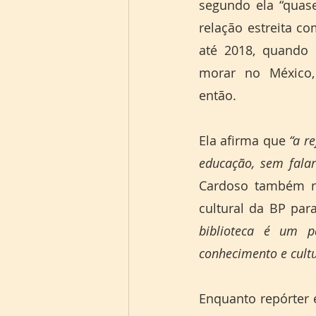
segundo ela “quase
relação estreita co
até 2018, quando d
morar no México,
então.
Ela afirma que 
“a r
educação, sem falar
Cardoso também re
cultural da BP par
biblioteca é um pa
conhecimento e cultu
Enquanto repórter e