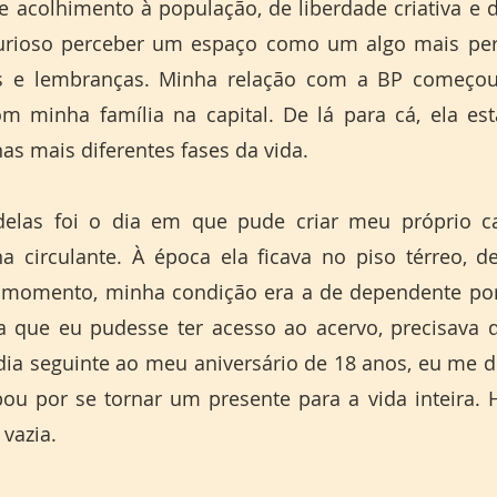
 acolhimento à população, de liberdade criativa e 
urioso perceber um espaço como um algo mais pers
 e lembranças. Minha relação com a BP começou 
 minha família na capital. De lá para cá, ela est
s mais diferentes fases da vida. 
elas foi o dia em que pude criar meu próprio ca
na circulante. À época ela ficava no piso térreo, d
le momento, minha condição era a de dependente por
ra que eu pudesse ter acesso ao acervo, precisava d
dia seguinte ao meu aniversário de 18 anos, eu me d
u por se tornar um presente para a vida inteira. H
 vazia.