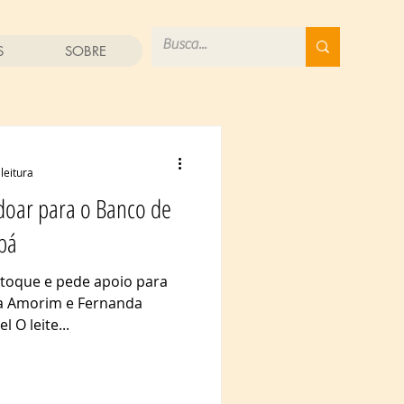
S
SOBRE
leitura
doar para o Banco de
pá
stoque e pede apoio para
ia Amorim e Fernanda
 O leite...