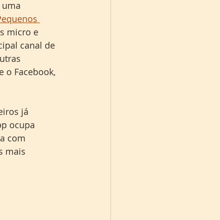
a uma 
 Pequenos 
s micro e 
pal canal de 
utras 
e o Facebook, 
ros já 
pp ocupa 
ta com 
s mais 