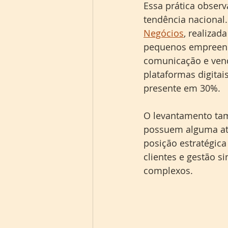
Essa prática obser
tendência nacional
Negócios
, realizad
pequenos empreendi
comunicação e vend
plataformas digitai
presente em 30%.
O levantamento tam
possuem alguma atu
posição estratégica
clientes e gestão s
complexos.