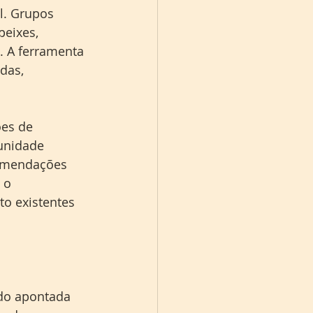
l. Grupos 
peixes, 
. A ferramenta 
das, 
ões de 
unidade 
comendações 
 o 
to existentes 
do apontada 