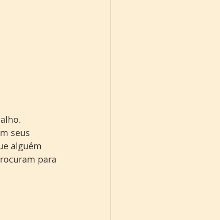
alho. 
em seus 
que alguém 
procuram para 
.