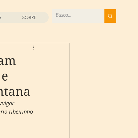
S
SOBRE
sam
 e
ntana
vulgar 
io ribeirinho