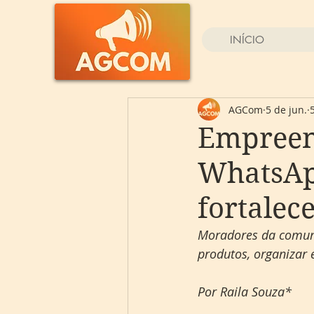
INÍCIO
AGCom
5 de jun.
Empreen
WhatsAp
fortalec
Moradores da comunid
produtos, organizar 
Por Raila Souza*