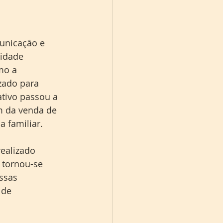
unicação e 
idade 
mo a 
zado para 
tivo passou a 
m da venda de 
 familiar.
ealizado 
 tornou-se 
ssas 
 de 