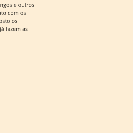
angos e outros 
ato com os 
osto os 
já fazem as 