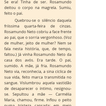
Se era! Tinha de ser. Rosamundo 
deitou o corpo na magrela. Sumiu, 
feito o pai.
	Quebrou-se o silêncio daquela 
friíssima quarta-feira de cinzas. 
Rosamundo Neto cobriu a face frente 
ao pai, que o sorria vergonhoso. (Voz 
de mulher, jeito de mulher? Nem se 
fala nesta história, que, de tempo, 
faltou.) Já vinha Rosamundo Neto da 
casa dos avós. Era tarde. O pai, 
sumido. A mãe, já fria. Rosamundo 
Neto via, reconhecia, a sina cíclica de 
sua vida, feito marca transmitida no 
sangue. Vislumbrou aquela vastidão 
de desaparecer o íntimo, resignou-
se. Sepultou a mãe — Carmélia 
Maria, chamou, firme. Inflou o peito 
numa tristeza cansada; em meio 