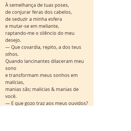
À semelhança de tuas poses,
de conjurar feras dos cabelos,
de seduzir a minha esfera
e mutar-se em meliante,
raptando-me o silêncio do meu 
desejo.
— Que covardia, repito, a dos teus 
olhos.
Quando lancinantes dilaceram meu 
sono
e transformam meus sonhos em 
malícias,
manias sãs; malícias & manias de 
você.
— E que gozo traz aos meus ouvidos?
O vislumbre sonoro da tua fala?
A imagem trêmula da tua boca?
Lembranças daquela noite.