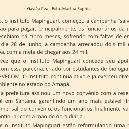
Gavião Real. Foto: Martha Sophia
, o Instituto Mapinguari, começou a campanha “salv
 para pagar, principalmente, os funcionários da re
ecebiam há cinco meses, sofrendo com faltas de ene
 dia 28 de junho, a campanha arrecadou dois mil e
iva, com a meta de chegar aos 24 mil.
vez que o instituto Mapinguari concede seu apoio
com essa parceria, criado por estudantes de biologi
VECOM. O instituto continua ativo e já exerceu diver
mbiente no estado do Amapá. 
 a prefeitura assinou um novo convênio com a reser
l em Santana, garantindo um ano mais estável fin
ensal do convênio, os funcionários finalmente vão
ontinuar com a mão de obra diária. 
o instituto Mapinguari estão reformulando uma no