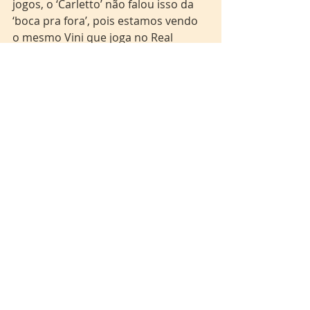
jogos, o ‘Carletto’ não falou isso da 
‘boca pra fora’, pois estamos vendo 
o mesmo Vini que joga no Real 
Madrid atuando com a camisa 
canarinha.
Não sabemos qual será o desfecho 
desta Copa do Mundo de 2026, mas 
o que não podemos negar é que 
temos um craque vestindo a camisa 
7 e que ele pode nos levar longe 
nesta competição, e quem sabe essa 
lonjura não seja o tão sonhado Hexa.
*Este conteúdo foi produzido na 
disciplina de Jornalismo Esportivo, 
ministrada pelo professor doutor Alan 
Milhomem.
futebol
Seleção Brasileira
Copa do Mundo
Brasil