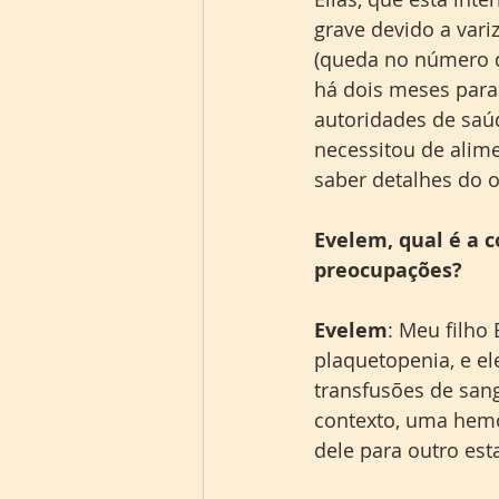
grave devido a var
(queda no número d
há dois meses para
autoridades de saúd
necessitou de alim
saber detalhes do o
Evelem, qual é a c
preocupações?
Evelem
: Meu filho
plaquetopenia, e el
transfusões de san
contexto, uma hemo
dele para outro es