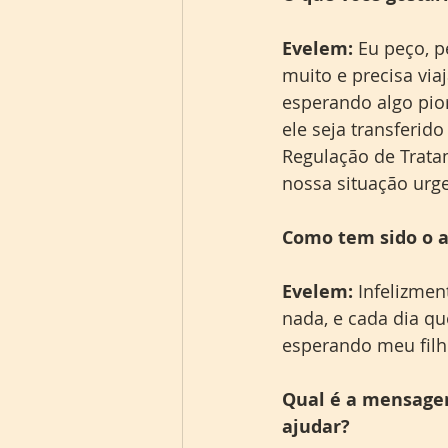
Evelem:
 Eu peço, 
muito e precisa via
esperando algo pio
ele seja transferi
Regulação de Trata
nossa situação urg
Como tem sido o a
Evelem:
 Infelizme
nada, e cada dia qu
esperando meu filho
Qual é a mensagem
ajudar?