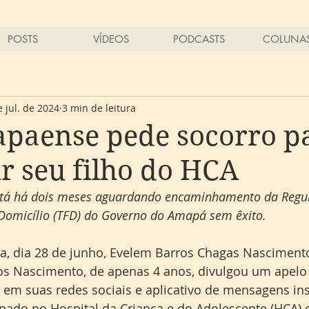
POSTS
VÍDEOS
PODCASTS
COLUNA
e jul. de 2024
3 min de leitura
paense pede socorro p
ir seu filho do HCA
stá há dois meses aguardando encaminhamento da Regu
Domicílio (TFD) do Governo do Amapá sem êxito.
ra, dia 28 de junho, Evelem Barros Chagas Nasciment
os Nascimento, de apenas 4 anos, divulgou um apelo
 em suas redes sociais e aplicativo de mensagens ins
ernado no Hospital da Criança e do Adolescente (HCA)