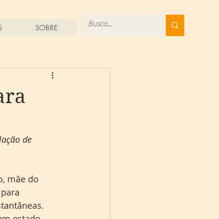
S
SOBRE
ara
lação de 
o, mãe do 
 para 
tantâneas. 
 em estado 