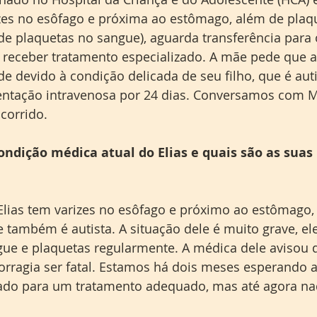
izes no esôfago e próxima ao estômago, além de plaq
e plaquetas no sangue), aguarda transferência para 
 receber tratamento especializado. A mãe pede que a
e devido à condição delicada de seu filho, que é auti
entação intravenosa por 24 dias. Conversamos com M
corrido.
ondição médica atual do Elias e quais são as suas 
 Elias tem varizes no esôfago e próximo ao estômago,
e também é autista. A situação dele é muito grave, ele
gue e plaquetas regularmente. A médica dele avisou 
rragia ser fatal. Estamos há dois meses esperando a 
tado para um tratamento adequado, mas até agora nada