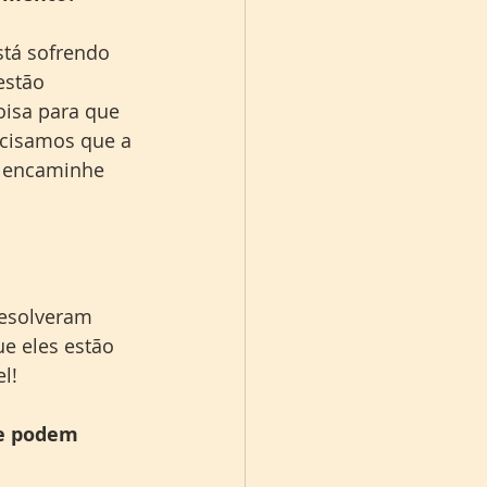
stá sofrendo 
estão 
isa para que 
ecisamos que a 
á encaminhe 
resolveram 
e eles estão 
l!
ue podem 