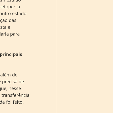
uetopenia 
outro estado 
ção das 
sta e 
aria para 
principais 
 além de 
 precisa de 
que, nesse 
transferência 
 foi feito.