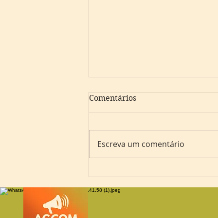
Comentários
Escreva um comentário
Brasileiro à frente dos
Bulls: Tiago Splitter assume
o time de Chicago com
olhos no futuro