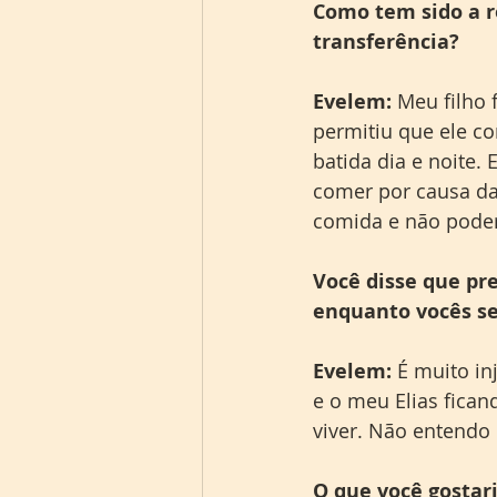
Como tem sido a r
transferência?
Evelem:
 Meu filho
permitiu que ele c
batida dia e noite.
comer por causa das
comida e não poder
Você disse que pr
enquanto vocês se
Evelem:
 É muito in
e o meu Elias fican
viver. Não entendo
O que você gostar