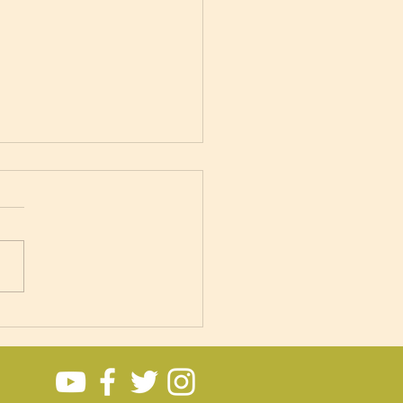
anha vence no tie-
k e impõe primeira
ota do Brasil na VNL