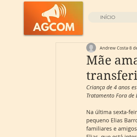
INÍCIO
Andrew Costa
8 d
Mãe ama
transfer
Criança de 4 anos e
Tratamento Fora de 
Na última sexta-fei
pequeno Elias Barr
familiares e amigos
Elias, que está int