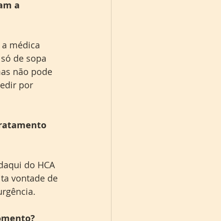
am a 
 a médica 
 só de sopa 
 mas não pode 
edir por 
tratamento 
 daqui do HCA 
ita vontade de 
urgência.
momento?