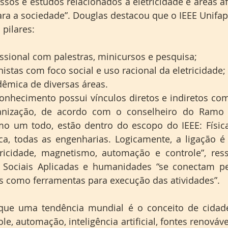
sos e estudos relacionados a eletricidade e áreas afi
ara a sociedade”. Douglas destacou que o IEEE Unifap 
 pilares:
ssional com palestras, minicursos e pesquisa;
istas com foco social e uso racional da eletricidade;
dêmica de diversas áreas.
onhecimento possui vínculos diretos e indiretos com
nização, de acordo com o conselheiro do Ramo Es
mo um todo, estão dentro do escopo do IEEE: Física
a, todas as engenharias. Logicamente, a ligação é 
icidade, magnetismo, automação e controle”, ressa
s Sociais Aplicadas e humanidades “se conectam pe
as como ferramentas para execução das atividades”.
ue uma tendência mundial é o conceito de cidades 
e, automação, inteligência artificial, fontes renováve