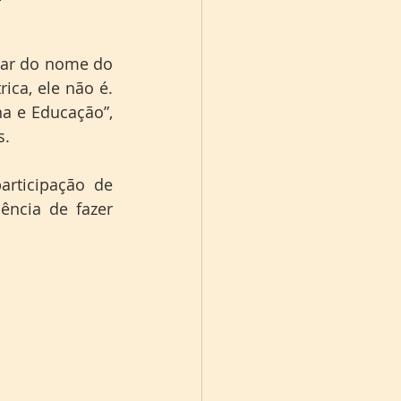
sar do nome do 
ca, ele não é. 
a e Educação”, 
s.
ticipação de 
ncia de fazer 