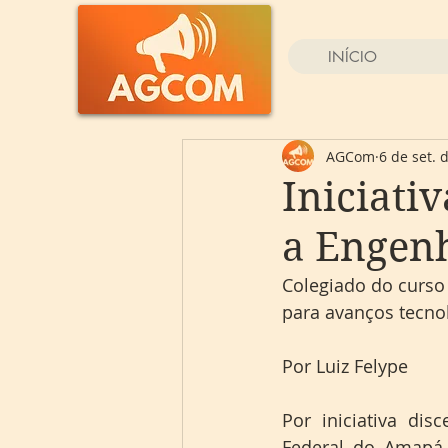
INÍCIO
AGCom
6 de set. 
Iniciati
a Engenh
Colegiado do curso 
para avanços tecno
Por Luiz Felype 
Por iniciativa di
Federal do Amapá 