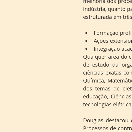
melhoria dos proces
indústria, quanto p
estruturada em três
Formação profi
Ações extension
Integração aca
Qualquer área do c
de estudo da orga
ciências exatas co
Química, Matemátic
dos temas de eletr
educação, Ciência
tecnologias elétric
Douglas destacou q
Processos de control