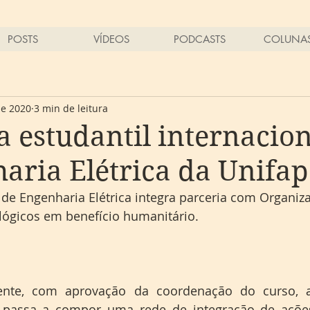
POSTS
VÍDEOS
PODCASTS
COLUNA
de 2020
3 min de leitura
va estudantil internacio
aria Elétrica da Unifap
de Engenharia Elétrica integra parceria com Organiz
lógicos em benefício humanitário.
scente, com aprovação da coordenação do curso, a
passa a compor uma rede de integração de ações