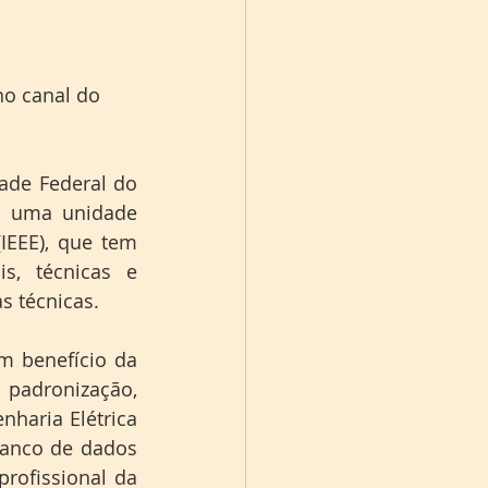
no canal do 
ade Federal do 
é uma unidade 
IEEE), que tem 
, técnicas e 
as técnicas.
 benefício da 
adronização, 
aria Elétrica 
anco de dados 
rofissional da 