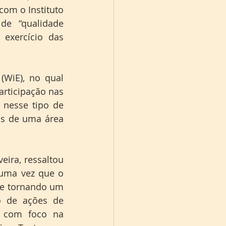
om o Instituto 
e “qualidade 
exercício das 
 (WiE), no qual 
ticipação nas 
nesse tipo de 
s de uma área 
ira, ressaltou 
uma vez que o 
se tornando um 
 de ações de 
s com foco na 