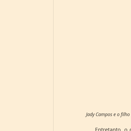
   Jady Campos e o fi
	Entretanto, o que parece ser uma solução de moradia e dignidade para muitas 