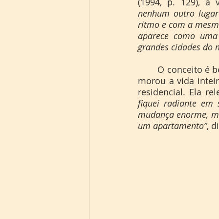
(1994, p. 129), a 
nenhum outro luga
ritmo e com a mesma 
aparece como uma 
grandes cidades do
	O conceito é bem aplicado e prático na vida da mãe e doméstica Jady Campos. Ela 
morou a vida inte
residencial. Ela r
fiquei radiante em
mudança enorme, ma
um apartamento”
, d