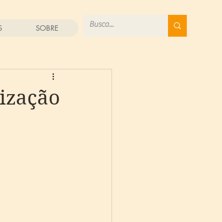
S
SOBRE
lização