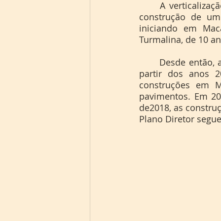
	A verticalização de cidades na Amazônia começou em 1949, em Manaus, com a 
construção de um 
iniciando em Mac
Turmalina, de 10 an
	Desde então, a verticalização passou por quatro processos, mas se intensificou a 
partir dos anos 2
construções em M
pavimentos. Em 20
de2018, as construç
Plano Diretor segue