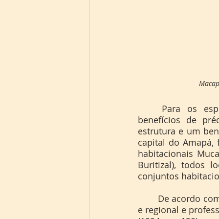
Macapá
	Para os especialistas existem muitos impactos positivos e negativos. Os 
benefícios de pré
estrutura e um bene
capital do Amapá, 
habitacionais Muca
Buritizal), todos
conjuntos habitaci
	De acordo com a geógrafa brasileira especialista na área de planejamento urbano 
e regional e profes