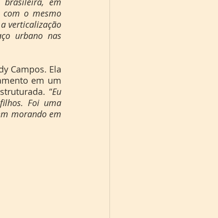
brasileira, em 
, com o mesmo 
 verticalização 
ço urbano nas 
tamento em um 
struturada. “
Eu 
ilhos. Foi uma 
bem morando em 