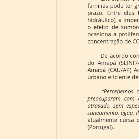
famílias pode ter g
prazo. Entre eles 
hidráulico), a impe
o efeito de sombr
ocasiona a prolife
concentração de CO
	De acordo com o arquiteto e urbanista da Secretaria de Estado da Infraestrutura 
do Amapá (SEINF/A
Amapá (CAU/AP) Ad
urbano eficiente de
“Percebemos c
preocuparam com a
atrasado, sem espec
saneamento, água, il
atualmente cursa d
(Portugal).