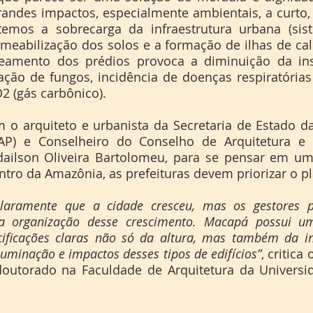
randes impactos, especialmente ambientais, a curto,
temos a sobrecarga da infraestrutura urbana (sist
rmeabilização dos solos e a formação de ilhas de calo
eamento dos prédios provoca a diminuição da ins
ração de fungos, incidência de doenças respiratória
2 (gás carbônico).
P) e Conselheiro do Conselho de Arquitetura e 
ailson Oliveira Bartolomeu, para se pensar em um
ntro da Amazônia, as prefeituras devem priorizar o pl
laramente que a cidade cresceu, mas os gestores pú
 organização desse crescimento. Macapá possui um 
ificações claras não só da altura, mas também da inf
uminação e impactos desses tipos de edifícios”
, critica
outorado na Faculdade de Arquitetura da Universid