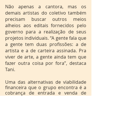
Não apenas a cantora, mas os 
demais artistas do coletivo também 
precisam buscar outros meios 
alheios aos editais fornecidos pelo 
governo para a realização de seus 
projetos individuais. “A gente fala que 
a gente tem duas profissões: a de 
artista e a de carteira assinada. Pra 
viver de arte, a gente ainda tem que 
fazer outra coisa por fora”, destaca 
Tani.
Uma das alternativas de viabilidade 
financeira que o grupo encontra é a 
cobrança de entrada e venda de 
comidas e bebidas, que ainda assim 
não cobre todos os gastos. “A gente 
tem hoje um caixa que a gente 
planeja utilizar pra reinvestir em 
outros eventos que a gente venha a 
realizar, mas é coisa pouquíssima só 