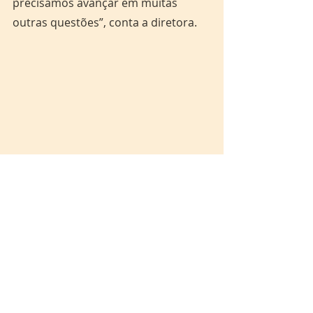
precisamos avançar em muitas 
outras questões”, conta a diretora.
Foto: Jader Paes
Para Zienhe, o festival é um marco 
simbólico que revela toda a potência 
da cinematografia amazônida. O 
projeto é financiado pela Lei Paulo 
Gustavo (mostras e festivais) e tem o 