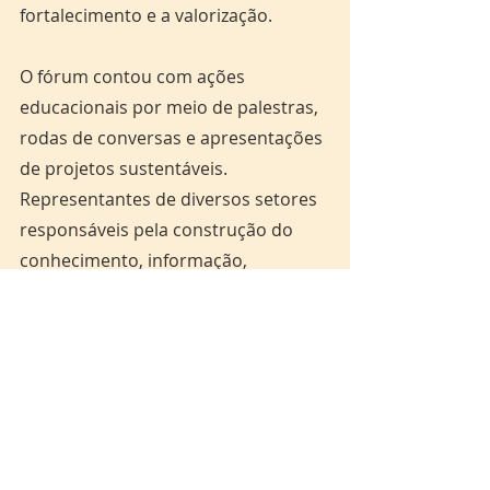
fortalecimento e a valorização.
O fórum contou com ações 
educacionais por meio de palestras, 
rodas de conversas e apresentações 
de projetos sustentáveis. 
Representantes de diversos setores 
responsáveis pela construção do 
conhecimento, informação, 
transparência e cidadania 
participaram do evento visando 
fortalecer as ações de Educação 
Ambiental no Amapá. 
Veja a lista das escolas que receberam 
a formação em Educação Ambiental no 