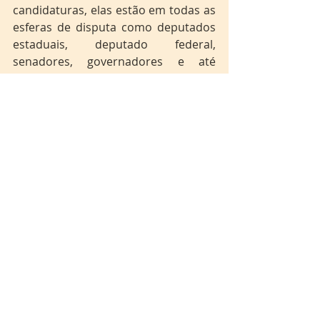
candidaturas, elas estão em todas as 
esferas de disputa como deputados 
estaduais, deputado federal, 
senadores, governadores e até 
mesmo para a presidência como a 
vice-presidente.É um importante 
projeto de 
Aldear
 a política, 
ampliando a participação indígena 
desde os espaços de deliberação e 
decisões. 
	A Agcom espera que as Eleições 
2022 possam ampliar a participação 
da diversidade social e a construção 
de mais políticas públicas, atendendo 
interesses dos povos originários, 
gays, mulheres, negros e negras, 
quilombolas e transexuais.