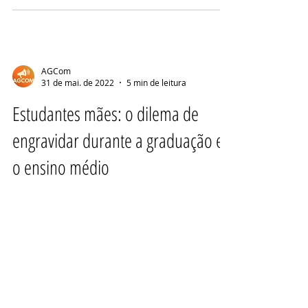
AGCom
31 de mai. de 2022
5 min de leitura
Estudantes mães: o dilema de
engravidar durante a graduação e
o ensino médio
Histórias de gravidez durante o processo
de estudos, suas dificuldades e vitórias.
Por Loiana Matos Concluir os estudos
para muitos já é...