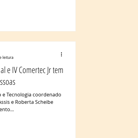
e leitura
al e IV Comertec Jr tem
essoas
 e Tecnologia coordenado
Assis e Roberta Scheibe
ento...