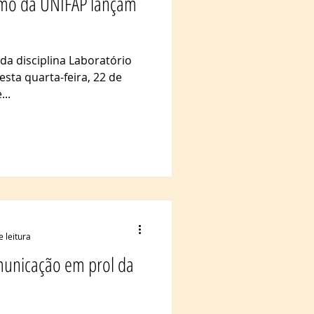
smo da UNIFAP lançam
 da disciplina Laboratório
esta quarta-feira, 22 de
..
e leitura
municação em prol da