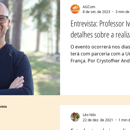
AGCom
8 de set. de 2023
3 min de 
Entrevista: Professor I
detalhes sobre a reali
O evento ocorrerá nos dia
terá com parceria com a Un
França. Por Crystofher Andr
Léo Nilo
22 de dez. de 2021
1 min d