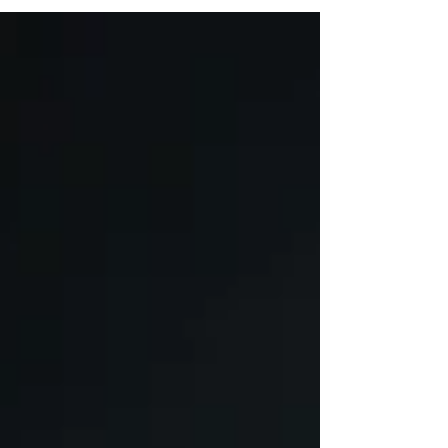
costume, as crianças acompanharam os
atletas na entrada em campo. Foto: Maria
Cândida Ferreira/AGCOM Esporte. Em
campo, Trem e Paysandu duelaram
valendo a classificação para próxima fase
da Copa Norte 2026, mas fora dele o clube
amapaense o clube amapaense reforçava
uma prática recorrente no clube: a
aproximação entre base, elen