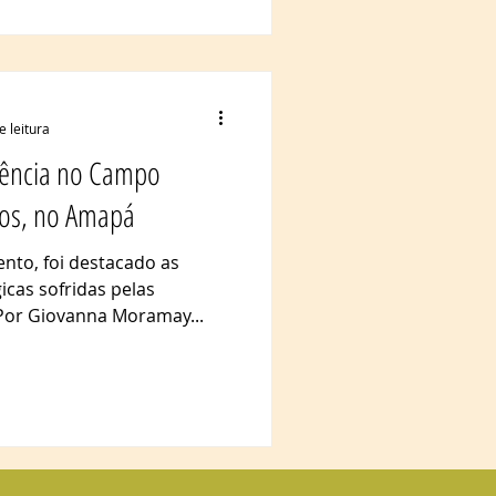
e leitura
lência no Campo
rios, no Amapá
nto, foi destacado as
gicas sofridas pelas
or Giovanna Moramay...