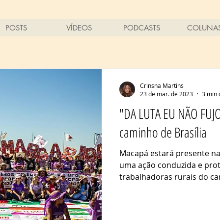
POSTS
VÍDEOS
PODCASTS
COLUNA
Crinsna Martins
23 de mar. de 2023
3 min 
"DA LUTA EU NÃO FUJO
caminho de Brasília
Macapá estará presente na
uma ação conduzida e pro
trabalhadoras rurais do cam