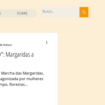
S
SOBRE
de leitura
": Margaridas a
 Marcha das Margaridas,
tagonizada por mulheres
po, florestas...