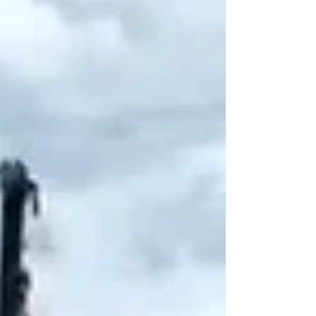
Aline Vilhena, a viagem ao Amapá ganhou
u