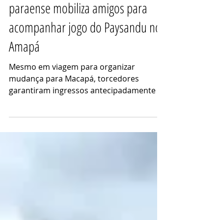
De Belém a Santana: casal
paraense mobiliza amigos para
acompanhar jogo do Paysandu no
Amapá
Mesmo em viagem para organizar
mudança para Macapá, torcedores
garantiram ingressos antecipadamente e
acompanharam a classificação bicolor na
Copa Verde. Maria Cândida Ferreira /
AGCOM Esportes* Aline e Mário
compartilham o amor um com outro e
pelo papão. Foto: Maria Cândida Ferreira /
AGCOM Esporte. O endereço muda, o
estado é outro, mas o compromisso com
o manto bicolor permanece inabalável.
Para o casal paraense Mario de Oliveira e