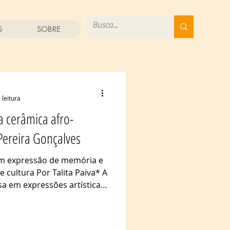
S
SOBRE
 leitura
 a cerâmica afro-
Pereira Gonçalves
em expressão de memória e
e cultura Por Talita Paiva* A
a em expressões artísticas.
iane Pereira Gonçalves se
idade com a criação de
nica. Já dedicada à