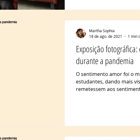
cerâmica, Josiane se voltou
após a perda da mãe em 20
e somente a cerâmica me tr
do barro”, com
Martha Sophia
18 de ago. de 2021
1 min d
Exposição fotográfica:
durante a pandemia
O sentimento amor foi o m
estudantes, dando mais vis
remetessem aos sentimento