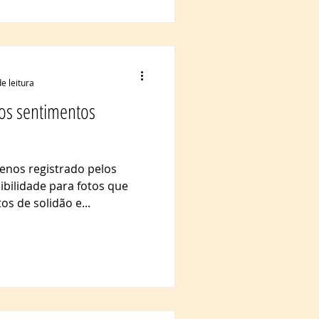
 integralmente à prática
21. “Todo dia eu acordava
azia vida; minha força vem
e leitura
 os sentimentos
enos registrado pelos
ibilidade para fotos que
s de solidão e...