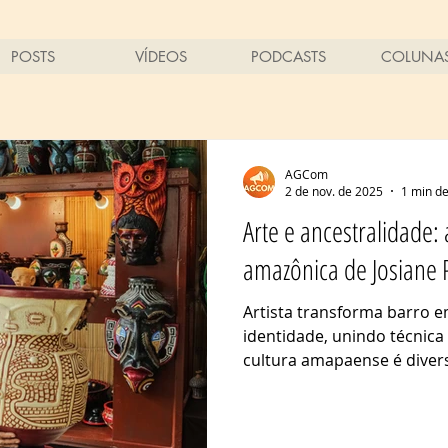
POSTS
VÍDEOS
PODCASTS
COLUNA
AGCom
2 de nov. de 2025
1 min de
Arte e ancestralidade:
amazônica de Josiane 
Artista transforma barro 
identidade, unindo técnica 
cultura amapaense é divers
Dentre tantos artistas, Jos
destaca pela representativ
peças de matriz afro-amazô